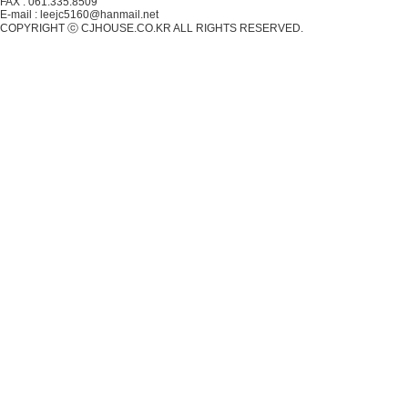
FAX : 061.335.8509
E-mail : leejc5160@hanmail.net
COPYRIGHT ⓒ CJHOUSE.CO.KR ALL RIGHTS RESERVED.